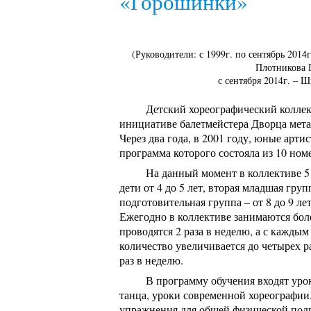
«Горошинки»
(Руководители: с 1999г. по сентябрь 20
Плотникова 
с сентября 2014г. – 
Детский хореографический коллек
инициативе балетмейстера Дворца мет
Через два года, в 2001 году, юные арт
программа которого состояла из 10 ном
На данный момент в коллективе 5
дети от 4 до 5 лет, вторая младшая групп
подготовительная группа – от 8 до 9 лет
Ежегодно в коллективе занимаются бол
проводятся 2 раза в неделю, а с кажд
количество увеличивается до четырех р
раз в неделю.
В программу обучения входят урок
танца, уроки современной хореографии
упражнения для общей физической под