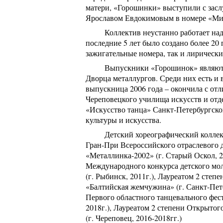
матери, «Горошинки» выступили с зас
Ярославом Евдокимовым в номере «Ми
Коллектив неустанно работает на
последние 5 лет было создано более 20
зажигательные номера, так и лирически
Выпускники «Горошинок» являютс
Дворца металлургов. Среди них есть и
выпускница 2006 года – окончила с от
Череповецкого училища искусств и отд
«Искусство танца» Санкт-Петербургско
культуры и искусства.
Детский хореографический коллек
Гран-При Всероссийского отраслевого 
«Металлинка-2002» (г. Старый Оскол, 
Международного конкурса детского мол
(г. Рыбинск, 2011г.), Лауреатом 2 сте
«Балтийская жемчужина» (г. Санкт-Пете
Первого областного танцевального фес
2018г.), Лауреатом 2 степени Открытог
(г. Череповец, 2016-2018гг.)