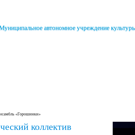
Муниципальное автономное учреждение культур
иша
Клубы дворца
Коллективы дворца
ансамбль «Горошинки»
ческий коллектив