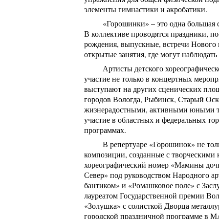
элементы гимнастики и акробатики.
«Горошинки» – это одна большая 
В коллективе проводятся праздники, п
рождения, выпускные, встречи Нового г
открытые занятия, где могут наблюдать
Артисты детского хореографичес
участие не только в концертных меропр
выступают на других сценических площа
городов Вологда, Рыбинск, Старый Оско
жизнерадостными, активными юными т
участие в областных и федеральных то
программах.
В репертуаре «Горошинок» не тол
композиции, созданные с творческими 
хореографический номер «Мамины дочк
Север» под руководством Народного ар
бантиком» и «Ромашковое поле» с Зас
лауреатом Государственной премии Во
«Золушка» с солисткой Дворца металлур
городской праздничной программе в 