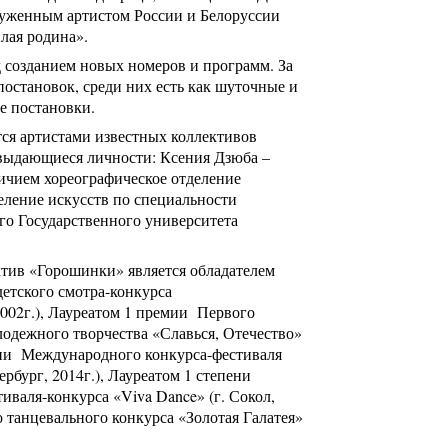
луженным артистом России и Белоруссии
лая родина».
д созданием новых номеров и программ. За
 постановок, среди них есть как шуточные и
е постановки.
я артистами известных коллективов
 выдающиеся личности: Ксения Дзюба –
личием хореографическое отделение
еление искусств по специальности
го Государственного университета
тив «Горошинки» является обладателем
детского смотра-конкурса
2002г.), Лауреатом 1 премии Первого
одежного творчества «Славься, Отечество»
пени Международного конкурса-фестиваля
рбург, 2014г.), Лауреатом 1 степени
тиваля-конкурса «
Viva
Dance
» (г. Сокол,
о танцевального конкурса «Золотая Галатея»