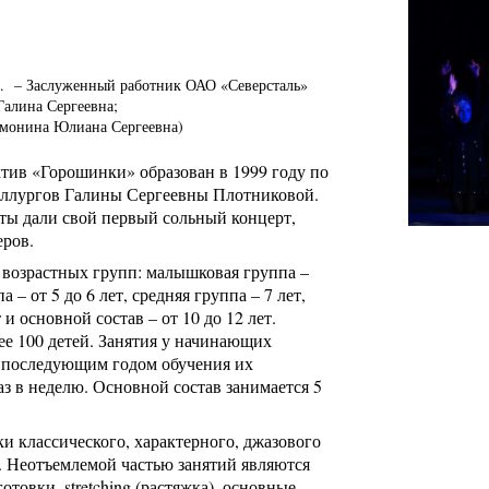
14г. – Заслуженный работник ОАО «Северсталь»
Галина Сергеевна;
Шмонина Юлиана Сергеевна)
тив «Горошинки» образован в 1999 году по
аллургов Галины Сергеевны Плотниковой.
исты дали свой первый сольный концерт,
еров.
 возрастных групп: малышковая группа –
а – от 5 до 6 лет, средняя группа – 7 лет,
 и основной состав – от 10 до 12 лет.
ее 100 детей. Занятия у начинающих
ым последующим годом обучения их
аз в неделю. Основной состав занимается 5
и классического, характерного, джазового
. Неотъемлемой частью занятий являются
готовки,
stretching
(растяжка), основные