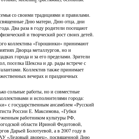
семья со своими традициями и правилами.
освященные Дню матери, Дню отца, дни
ода. Два раза в году родители посещают
 физический и творческий рост своих детей.
кого коллектива «Горошинки» принимают
иятиях Дворца металлургов, но и
дках города и за его пределами. Зрители
л, поселка Шексна и др. рады встрече с
алантами. Коллектив также принимает
ржественных вечерах и праздничных
ько сольные работы, но и совместные
коллективами и исполнителями города:
и» с государственным ансамблем «Русский
тиста России Е. Максимова, «Губки
луженным работником культуры РФ,
логодской области Ириной Федотовой,
гов Дарьей Болотуевой, а в 2007 году в
МАУ «Ледовый дворец», посвященной Дню