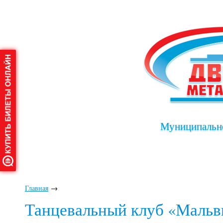
Муниципально
Главная
О дворце
Афиша
Клу
Главная
→
Танцевальный клуб «Мальв