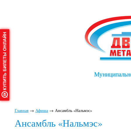
Муниципально
Главная
О дворце
Афиша
Клу
Главная
→
Афиша
→
Ансамбль «Нальмэс»
Ансамбль «Нальмэс»