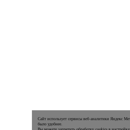
Сайт использует сервисы веб-аналитики Яндекс Мет
было удобнее.
Вы можете запретить обработку cookies в настройка