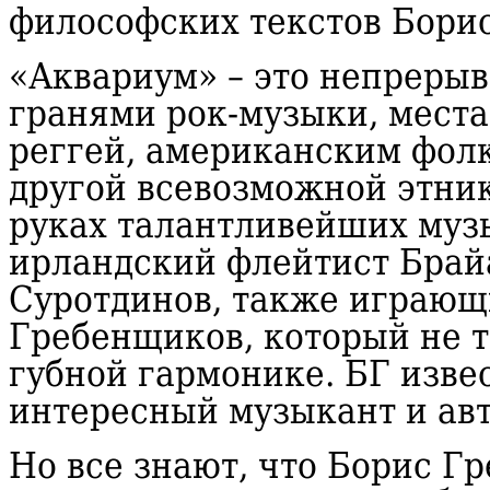
философских текстов Бори
«Аквариум» – это непреры
гранями рок-музыки, мест
реггей, американским фол
другой всевозможной этник
руках талантливейших музы
ирландский флейтист Брай
Суротдинов, также играющи
Гребенщиков, который не то
губной гармонике. БГ изве
интересный музыкант и авт
Но все знают, что Борис Г