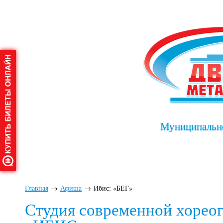
Муниципально
Главная
О дворце
Афиша
Клу
Главная
→
Афиша
→
Ибис: «БЕГ»
Студия современной хорео