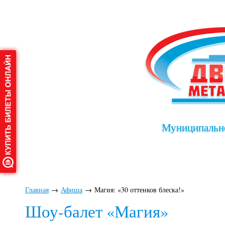
Муниципально
Главная
О дворце
Афиша
Клу
Главная
→
Афиша
→
Магия: «30 оттенков блеска!»
Шоу-балет «Магия»