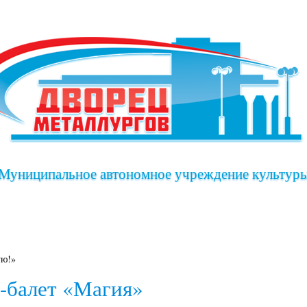
Муниципальное автономное учреждение культур
иша
Клубы дворца
Коллективы дворца
ую!»
-балет «Магия»