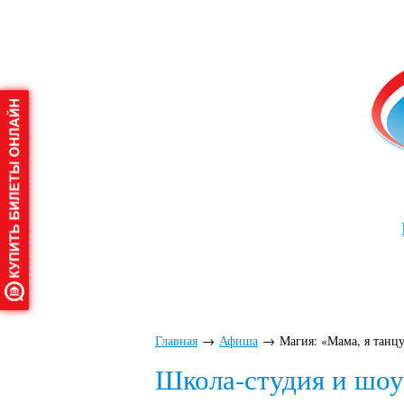
Главная
О дворце
Аф
Главная
→
Афиша
→
Магия: «Мама, я танц
Школа-студия и шоу