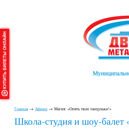
Муниципально
Главная
О дворце
Афиша
Клу
Главная
→
Афиша
→
Магия: «Опять твои танцульки!»
Школа-студия и шоу-балет