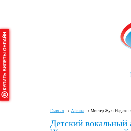
Главная
О дворце
Аф
Главная
→
Афиша
→
Мистер Жук: Надежна
Детский вокальный