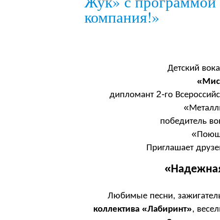
Жук» с программой
компания!»
Детский
вок
«
Мис
2-
дипломант
го
Всероссийс
«
Металл
победитель
во
«
Поющ
Приглашает
друзе
«
Надежна
,
Любимые
песни
зажигател
«
»
,
коллектива
Лабиринт
весе