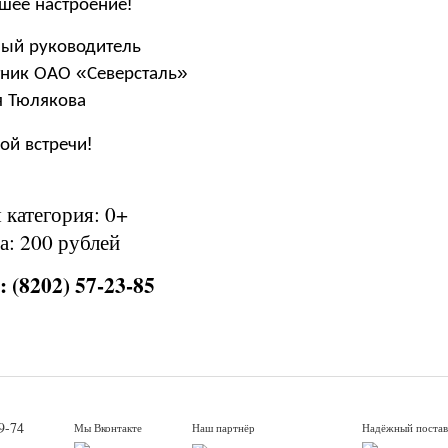
!
шее
настроение
ный
руководитель
«
»
тник
ОАО
Северсталь
я
Тюлякова
!
рой
встречи
 категория: 0+
а: 200 рублей
 (8202) 57-23-85
9-74
Мы Вконтакте
Наш партнёр
Надёжный поста