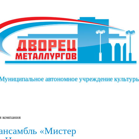
Муниципальное автономное учреждение культур
иша
Клубы дворца
Коллективы дворца
я компания
 ансамбль «Мистер