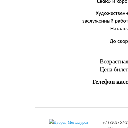
»
Скок
и
хоро
Художествен
заслуженный
рабо
Наталь
До
ско
Возрастная
Цена билет
Телефон касс:
+7 (8202) 57-2