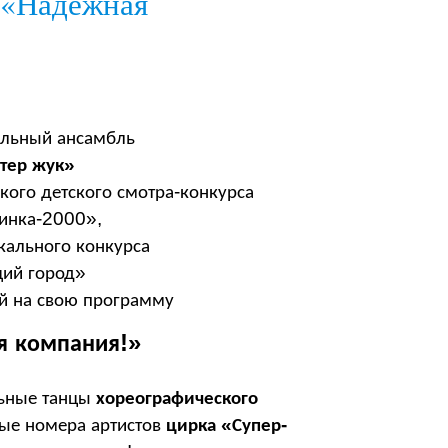
 «Надежная
альный
ансамбль
»
тер
жук
-
кого
детского
смотра
конкурса
-2000
»
,
инка
кального
конкурса
»
ий
город
й
на
свою
программу
!»
я
компания
ьные
танцы
хореографического
«
-
лые
номера
артистов
цирка
Супер