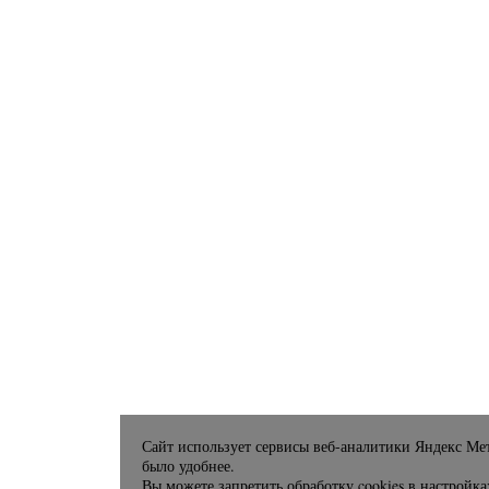
Сайт использует сервисы веб-аналитики Яндекс Мет
было удобнее.
Вы можете запретить обработку cookies в настройка