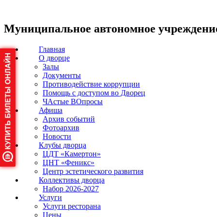
Муниципальное автономное учреждени
Главная
О дворце
Залы
Документы
Противодействие коррупции
Помощь с доступом во Дворец
ЧАстые ВОпросы
Афиша
Архив событий
Фотоархив
Новости
Клубы дворца
ЦДТ «Камертон»
ЦНТ «Феникс»
Центр эстетического развития
Коллективы дворца
Набор 2026-2027
Услуги
Услуги ресторана
Цены