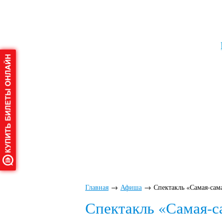
Главная
О дворце
Аф
Главная
→
Афиша
→
Спектакль «Самая-сам
Спектакль «Самая-с