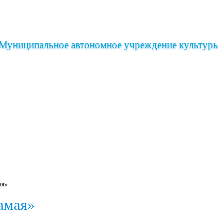
Муниципальное автономное учреждение культур
иша
Клубы дворца
Коллективы дворца
ая»
амая»