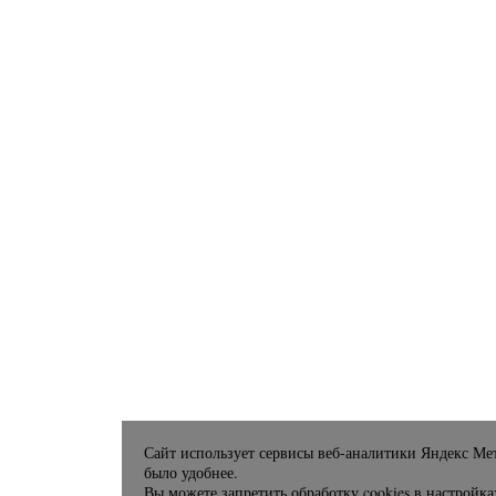
Сайт использует сервисы веб-аналитики Яндекс Мет
было удобнее.
Вы можете запретить обработку cookies в настройка