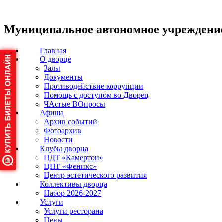
Муниципальное автономное учреждени
Главная
О дворце
Залы
Документы
Противодействие коррупции
Помощь с доступом во Дворец
ЧАстые ВОпросы
Афиша
Архив событий
Фотоархив
Новости
Клубы дворца
ЦДТ «Камертон»
ЦНТ «Феникс»
Центр эстетического развития
Коллективы дворца
Набор 2026-2027
Услуги
Услуги ресторана
Цены