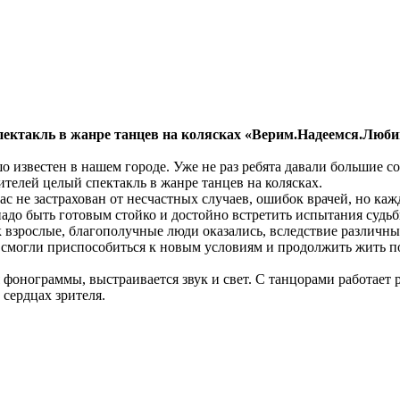
ектакль в жанре танцев на колясках «Верим.Надеемся.Люби
 известен в нашем городе. Уже не раз ребята давали большие с
ителей целый спектакль в жанре танцев на колясках.
 нас не застрахован от несчастных случаев, ошибок врачей, но к
до быть готовым стойко и достойно встретить испытания судьб
ак взрослые, благополучные люди оказались, вследствие различ
и смогли приспособиться к новым условиям и продолжить жить 
фонограммы, выстраивается звук и свет. С танцорами работает 
 сердцах зрителя.