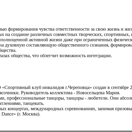
лью формирования чувства ответственности за свою жизнь и ж
ых на создание различных совместных творческих, спортивных, 
ь полноценной активной жизни даже при ограниченных физичес
 на духовную составляющую общественного сознания, формирова
бщества.
азах общества, что облегчит возможность интеграции.
 «Спортивный клуб инвалидов г.Череповца» создан в сентябре 
олясочники. Руководитель коллектива - Новосельцева Мария.
и, профессиональные танцоры, танцоры - любители. Они абсол
атлениями, танцевать.
ых концертах, международных соревнованиях, занимая призовые м
Dance» (г. Москва).