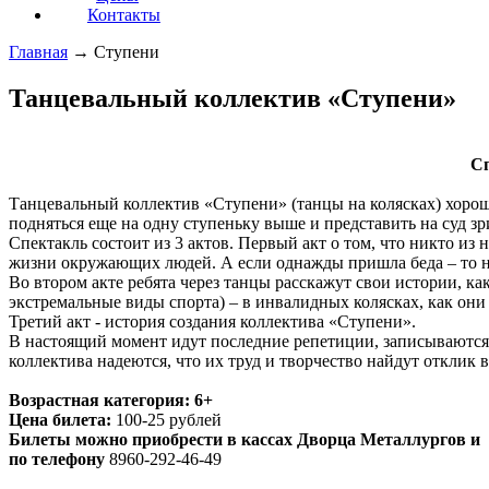
Контакты
Главная
→
Ступени
Танцевальный коллектив «Ступени»
Cп
Танцевальный коллектив «Ступени» (танцы на колясках) хорошо
подняться еще на одну ступеньку выше и представить на суд зр
Спектакль состоит из 3 актов. Первый акт о том, что никто из
жизни окружающих людей. А если однажды пришла беда – то на
Во втором акте ребята через танцы расскажут свои истории, к
экстремальные виды спорта) – в инвалидных колясках, как он
Третий акт - история создания коллектива «Ступени».
В настоящий момент идут последние репетиции, записываются 
коллектива надеются, что их труд и творчество найдут отклик в
Возрастная категория: 6+
Цена билета:
100-25 рублей
Билеты можно приобрести в кассах Дворца Металлургов и
по телефону
8960-292-46-49