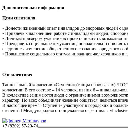
Дополнительная информация
Цели спектакля
• Донести жизненный опыт инвалидов до здоровых людей с це
• Привлечь к дальнейшей работе с инвалидами людей, способн
• Личным примером участников проекта показать возможност
• Преодолеть социальное отчуждение, положительно повлиять
следствие - изменение общественного сознания городского соо
• Повышение социального статуса инвалидов-колясочников в гл
О коллективе:
Танцевальный коллектив «Ступени» (танцы на колясках) ЧГОО
коллектив. В его составе – 14 человек, из них 6 – инвалиды-к
В коллективе занимаются люди с ограниченными возможностям
характер. Но всех объединяет желание общаться, делиться впеч
В настоящее время «Ступени» участвуют в городских и областн
степени II Международного танцевального фестиваля «Inclusive 
+7 (8202) 57-29-74