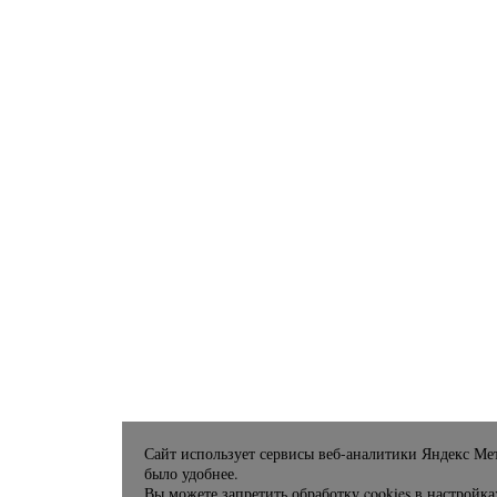
Сайт использует сервисы веб-аналитики Яндекс Мет
было удобнее.
Вы можете запретить обработку cookies в настройка